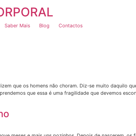
CORPORAL
Saber Mais
Blog
Contactos
izem que os homens não choram. Diz-se muito daquilo qu
 Aprendemos que essa é uma fragilidade que devemos esco
ho
 nove meses e mais uns pozinhos. Depois de nascerem, os f