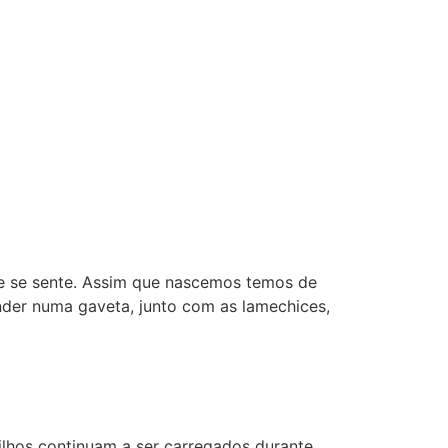
e se sente. Assim que nascemos temos de
nder numa gaveta, junto com as lamechices,
ilhos continuam a ser carregados durante