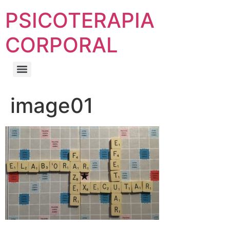
PSICOTERAPIA
CORPORAL
image01